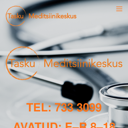
TEL: 733 3099
AVATUD: E–R 8–18