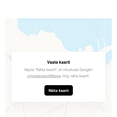
Vaata kaarti
Vajuta "Näita kaarti", et nõustuda Google'i
privaatsuspoliitikaga
ning näha kaarti.
Näita kaarti